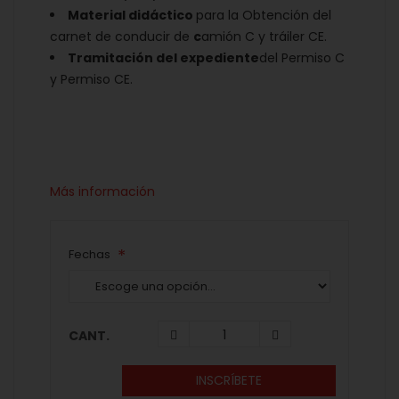
Material didáctico
para la Obtención del
carnet de conducir de
c
amión C y tráiler CE.
Tramitación del expediente
del Permiso C
y Permiso CE.
Más información
Fechas
CANT.
INSCRÍBETE