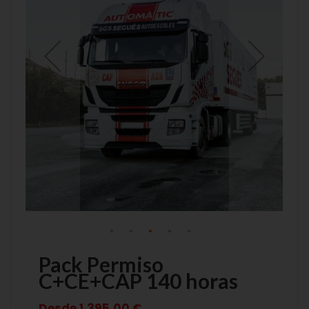
de
de
imágenes
imágenes
Pack Permiso
C+CE+CAP 140 horas
Desde
1.395,00 €