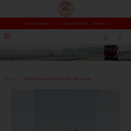
Iniciar sesión
Campus Virtual
Idioma
Inicio
Pack Permiso C+CE+CAP 140 horas
Saltar
Saltar
al
al
final
comienzo
de
de
la
la
galería
galería