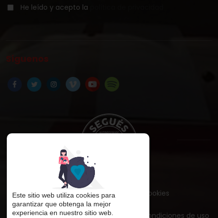
He leído y acepto la
política de privacidad
Síguenos
Aviso legal
Política de cookies
Este sitio web utiliza cookies para
garantizar que obtenga la mejor
experiencia en nuestro sitio web.
Política de privacidad
Términos y condiciones de uso