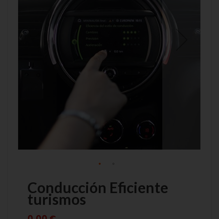
de
de
imágenes
imágenes
Conducción Eficiente
turismos
0,00 €