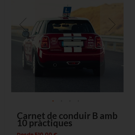
de
de
imágenes
imágenes
Carnet de conduir B amb
10 pràctiques
Desde
510,00 €