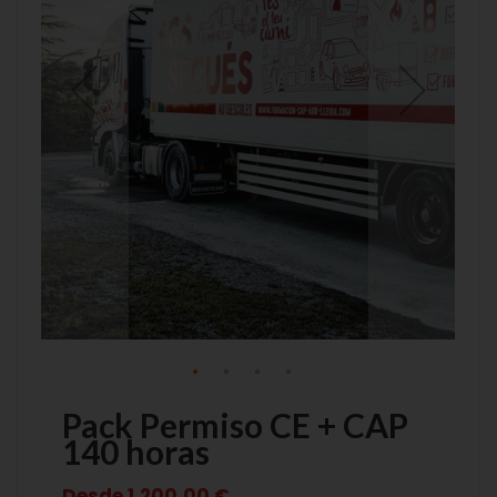
de
de
imágenes
imágenes
Pack Permiso CE + CAP
140 horas
Desde
1.200,00 €