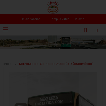
Iniciar sesión
Campus Virtual
Idioma
Inicio
Matrícula del Carnet de Autobús D (automático)
Saltar
Saltar
al
al
final
comienzo
de
de
la
la
galería
galería