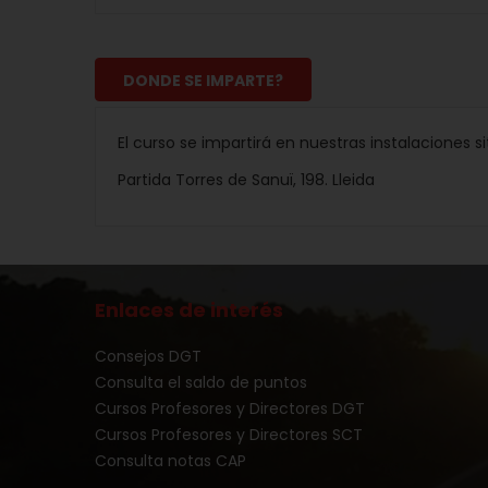
DONDE SE IMPARTE?
El curso se impartirá en nuestras instalaciones s
Partida Torres de Sanuï, 198. Lleida
Enlaces de interés
Consejos DGT
Consulta el saldo de puntos
Cursos Profesores y Directores DGT
Cursos Profesores y Directores SCT
Consulta notas CAP