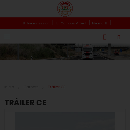
Iniciar sesión
Campus Virtual
Idioma
Inicio
Carnets
Tráiler CE
TRÁILER CE