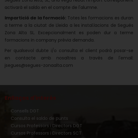
Segués Zona Alta, SL, una vega rebut l'import corresponent
activarà el saldo en el compte de l'alumne.
Impartició de la formació:
Totes les formacions es duran
a terme a la ciutat de Lleida a les instal.lacions de Segués
Zona Alta SL. Excepcionalment es poden dur a terme
formacions in company prèvia demanda.
Per qualsevol dubte i/o consulta el client podrà posar-se
en contacte amb nosaltres a través de l'email:
jsegues@segues-zonaalta.com
Enllaços d'interès
Consells DGT
Consulta el saldo de punts
Cursos Professors i Directors DGT
Cursos Professors i Directors SCT