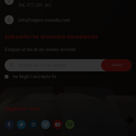
Tel.
973 289 383
info@segues-zonaalta.com
Subscriu-te al nostre newsletter
Estigues al dia de les nostres novetats
He llegit i accepto la
política de privacitat
Segueix-nos