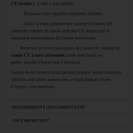
CE (tráiler)
. A més a més podràs:
- Repassar totes aquelles preguntes fallades.
- Saber si estàs preparat per superar l'examen del
carnet de conduir de camió articulat CE mitjançant el
seguiment personalitzat del nostre professorat.
-
Reservar les teves pràctiques del carnet de conduir de
camió CE (canvi automàtic)
amb antel.lació per
poder escollir l’horari que t’interessa.
Gaudir de les nostres instal.lacions pròpies, sense compartir
vehícles amb altres autoescoles, evitant llargues llistes
d’espera i intermediaris.
REQUERIMENTS I DOCUMENTACIÓ
ON S'IMPARTEIX?