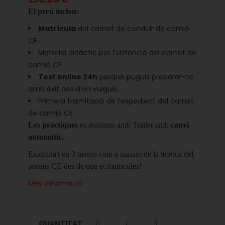
El preu inclou:
Matrícula
del carnet de conduir de camió
CE.
Material didàctic per l'obtenció del carnet de
camió CE
Test online 24h
perquè puguis preparar-te
amb èxit des d'on vulguis.
Primera tramitació de l’expedient del carnet
de camió CE
Les pràctiques
es realitzen amb Tràiler amb
canvi
automàtic.
Examina't en 3 mesos com a màxim de la teòrica del
permís CE des de que et matricules!
Més informació
QUANTITAT