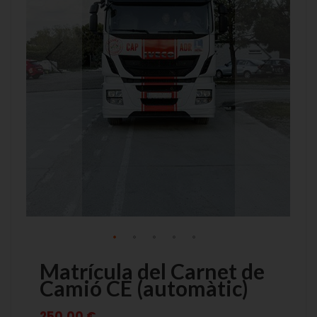
images
images
gallery
gallery
Matrícula del Carnet de
Camió CE (automàtic)
250,00 €