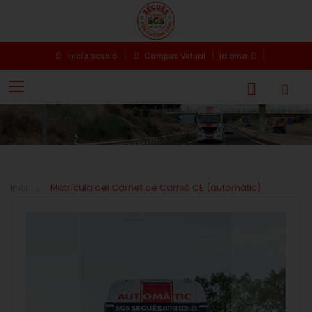
Inicia sessió
Campus Virtual
Idioma
Inici
Matrícula del Carnet de Camió CE (automàtic)
Skip
Skip
to
to
the
the
end
beginning
of
of
the
the