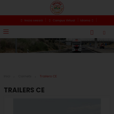
Inicia sessió
Campus Virtual
Idioma
Inici
Carnets
Trailers CE
TRAILERS CE