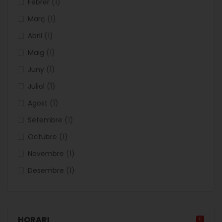
articles
Febrer
1
articles
Març
1
articles
Abril
1
articles
Maig
1
articles
Juny
1
articles
Juliol
1
articles
Agost
1
articles
Setembre
1
articles
Octubre
1
articles
Novembre
1
articles
Desembre
1
HORARI