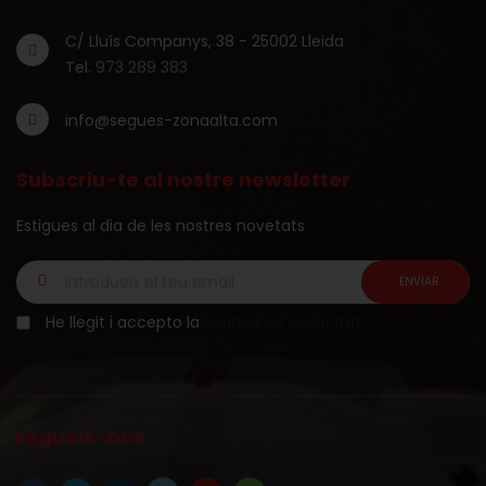
C/ Lluís Companys, 38 - 25002 Lleida
Tel.
973 289 383
info@segues-zonaalta.com
Subscriu-te al nostre newsletter
Estigues al dia de les nostres novetats
He llegit i accepto la
política de privacitat
Segueix-nos