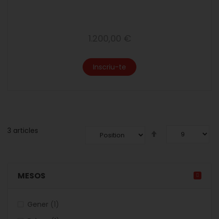
1.200,00 €
Inscriu-te
3
articles
Fixar
Direcció
Descendent
MESOS
articles
Gener
1